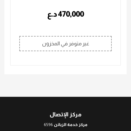
470,000
؜د.؜ع
غير متوفر في المخزون
مركز الإتصال
مركز خدمة الزبائن
6596