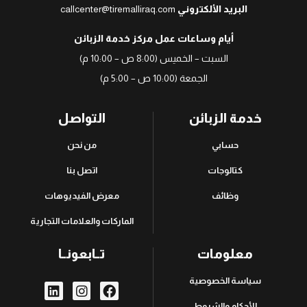
البريد الألكتروني
callcenter@tiremalliraq.com
أيام وساعات عمل مركز خدمة الزبائن
السبت – الخميس (8:00 ص – 10:00 م)
الجمعة (10:00 ص – 5:00 م)
خدمة الزبائن
التواصل
حسابي
من نحن
كتالوجات
اتصل بنا
وظائف
معرض الفيديوهات
الماركات والعلامات التجارية
معلومات
تــابعونــا
سياسة الخصوصية
الأحكام والشروط