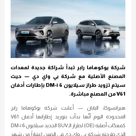
شركة يوكوهاما رابر تبدأ شراكة جديدة لمعدات
المصنع الأصلية مع شركة بي واي دي — حيث
سيتم تزويد طراز سيلايون 6 DM-i بإطارات أدفان
V61 من المصنع مباشرة.
هيراتسوكا، اليابان — أعلنت شركة يوكوهاما رابر
المحدودة اليوم أنّها بدأت بتوريد إطاراتها أدفان V61
كمعدّات أصلية (OE) لطراز الـSUV الجديد سيلايون 6 DM-i
الذي طرحته شركة بي واي دي في الصين اعتباراً من شهر