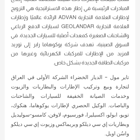
المبادرات الرئيسية في إطار هذه الاستراتيجية هي الترويج
لإطارات العلامة التجارية ADVAN الرائدة عالميًا وإطارات
العلامة التجارية GEOLANDAR لسيارات الدفع الرباعي
والشاحنات الصغيرة كمعدات أصلية للسيارات الجديدة. في
السوق الصينية، تهدف شركة يوكوهاما رابر إلى توريد
المزيد من الإطارات للمركبات الكهربائية وغيرها من
مركبات الطاقة الجديدة بشكل خاص.
تاير مول – الديار الخضراء الشركة الأولى في العراق
لتجارة وبيع وتركيب الإطارات والبطاريات والزيوت
وخدمات الصيانة الخفيفة للسيارات والشاحنات
والباصات. الوكيل الحصري لإطارات يوكوهاما، هنكوك،
تويو، ابولو، اكسيليرا، فورسيوم، لاوفن، كامسو-سوليديل
وبطاريات إي سي ديلكو وبريماكس وزيوت إي سي ديلكو
واسُن اويل.