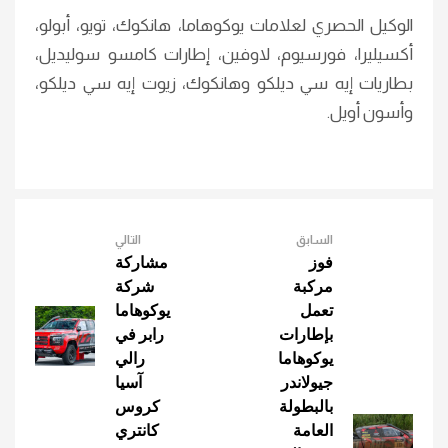
الوكيل الحصري لعلامات يوكوهاما، هانكوك، تويو، أبولو،
أكسيليرا، فورسيوم، لاوفين، إطارات كامسو سوليديل،
بطاريات إيه سي ديلكو وهانكوك، زيوت إيه سي ديلكو،
وأسون أويل.
السابق
التالي
فوز
مشاركة
مركبة
شركة
تعمل
يوكوهاما
بإطارات
رابر في
يوكوهاما
رالي
جيولاندر
آسيا
بالبطولة
كروس
العامة
كانتري