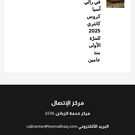
في رالي
آسيا
كروس
كانتري
2025
للمرّة
الأولى
منذ
عامين
مركز الإتصال
مركز خدمة الزبائن
6596
البريد الألكتروني
callcenter@tiremalliraq.com