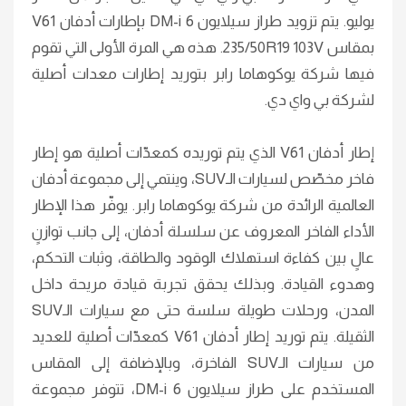
يوليو. يتم تزويد طراز سيلايون 6 DM-i بإطارات أدفان V61
بمقاس 235/50R19 103V. هذه هي المرة الأولى التي تقوم
فيها شركة يوكوهاما رابر بتوريد إطارات معدات أصلية
لشركة بي واي دي.
إطار أدفان V61 الذي يتم توريده كمعدّات أصلية هو إطار
فاخر مخصّص لسيارات الـSUV، وينتمي إلى مجموعة أدفان
العالمية الرائدة من شركة يوكوهاما رابر. يوفّر هذا الإطار
الأداء الفاخر المعروف عن سلسلة أدفان، إلى جانب توازنٍ
عالٍ بين كفاءة استهلاك الوقود والطاقة، وثبات التحكم،
وهدوء القيادة. وبذلك يحقق تجربة قيادة مريحة داخل
المدن، ورحلات طويلة سلسة حتى مع سيارات الـSUV
الثقيلة. يتم توريد إطار أدفان V61 كمعدّات أصلية للعديد
من سيارات الـSUV الفاخرة، وبالإضافة إلى المقاس
المستخدم على طراز سيلايون 6 DM-i، تتوفر مجموعة