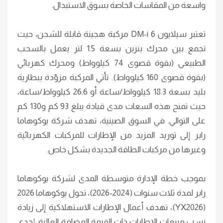
واسعة من المقاسات الخاصة بسوق الاستبدال.
تعتبر سيلايون 6 DM-i مركبة هجينة قابلة للشحن، حيث
تجمع بين محرك بنزين بسعة 1.5 لتر يعمل بالسحب
الطبيعي (بقوة قصوى 74 كيلوواط) ومحرك كهربائي
(بقوة قصوى 160 كيلوواط). تأتي المركبة مزوّدة ببطارية
بليد بسعة 18.3 كيلوواط/ساعة أو 26.6 كيلوواط/ساعة،
حيث تمنح هذه السعات مدى قيادة يبلغ 93 كم و130 كم
على التوالي. في السوق الصينية، تهدف شركة يوكوهاما
رابر إلى توريد المزيد من الإطارات للمركبات الكهربائية
وغيرها من مركبات الطاقة الجديدة بشكل خاص.
بموجب خطة الإدارة متوسطة المدى لشركة يوكوهاما
رابر لمدة ثلاث سنوات (2024-2026)، تحول يوكوهاما 2026
(YX2026)، تهدف أعمال الإطارات الاستهلاكية إلى زيادة
نسب مبيعات الإطارات ذات القيمة المضافة العالية. إحدى