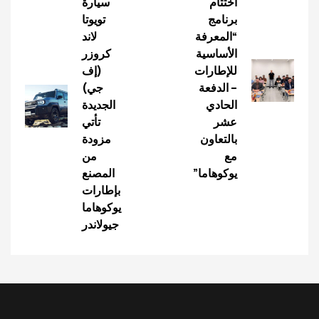
اختتام
سيارة
برنامج
تويوتا
“المعرفة
لاند
الأساسية
كروزر
للإطارات
(إف
– الدفعة
جي)
الحادي
الجديدة
عشر
تأتي
بالتعاون
مزودة
مع
من
يوكوهاما”
المصنع
بإطارات
يوكوهاما
جيولاندر